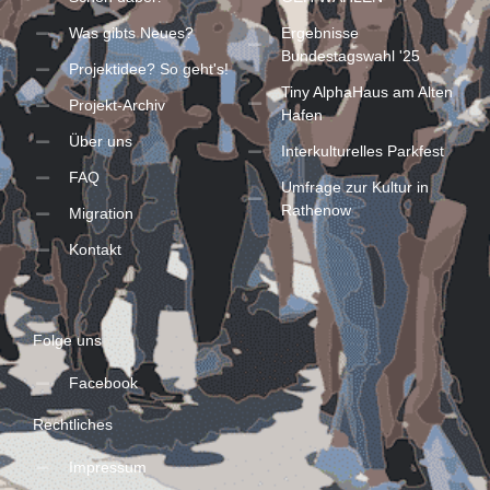
Was gibts Neues?
Ergebnisse
Bundestagswahl '25
Projektidee? So geht's!
Tiny AlphaHaus am Alten
Projekt-Archiv
Hafen
Über uns
Interkulturelles Parkfest
FAQ
Umfrage zur Kultur in
Rathenow
Migration
Kontakt
Folge uns
Facebook
Rechtliches
Impressum