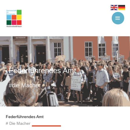
Zum
HAU
Inhalt
springen
Federführendes Amt
#die Macher
Federführendes Amt
# Die Macher